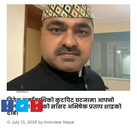
0
SHARES
रितेश शर्मामाथिको कुटपिट घटनामा आफ्नो
संलग्नता नरहेको सांसद अभिषेक प्रताप शाहको
0
0
दाबी
July 13, 2026
by
Interview Nepal