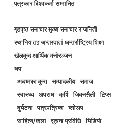
पत्रकार विश्वकर्मा सम्मानित
गृहपृष्ठ
समाचार
मुख्य समाचार
राजनिती
स्थानिय तह
अन्तरवार्ता
अन्तर्राष्ट्रिय
शिक्षा
खेलकुद
आर्थिक
मनोरञ्जन
थप
अचम्मका कुरा
सम्पादकीय
समाज
स्वास्थ्य
अपराध
कृर्षि
जिवनसैली
टिप्स
दुर्घटना
पत्रपत्रिका
ब्लोअप
साहित्य/कला
सुचना प्रविधि
भिडियाे