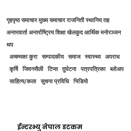
गृहपृष्ठ
समाचार
मुख्य समाचार
राजनिती
स्थानिय तह
अन्तरवार्ता
अन्तर्राष्ट्रिय
शिक्षा
खेलकुद
आर्थिक
मनोरञ्जन
थप
अचम्मका कुरा
सम्पादकीय
समाज
स्वास्थ्य
अपराध
कृर्षि
जिवनसैली
टिप्स
दुर्घटना
पत्रपत्रिका
ब्लोअप
साहित्य/कला
सुचना प्रविधि
भिडियाे
ईन्टरभ्यु नेपाल डटकम