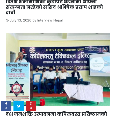
रितेश शर्मामाथिको कुटपिट घटनामा आफ्नो
संलग्नता नरहेको सांसद अभिषेक प्रताप शाहको
दाबी
July 13, 2026
by
Interview Nepal
0
SHARES
0
0
दक्ष जनशक्ति उत्पादनमा कपिलवस्तु प्रतिष्ठानको