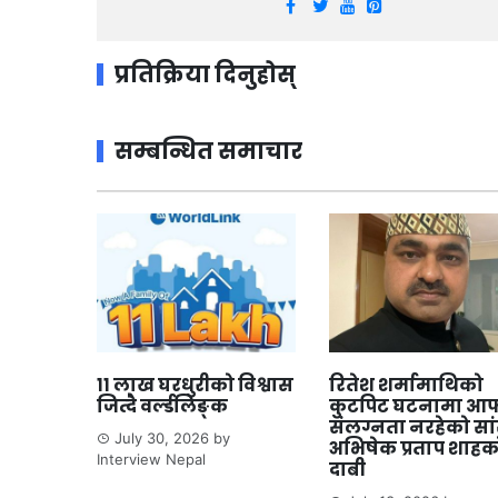
प्रतिक्रिया दिनुहोस्
सम्बन्धित समाचार
११ लाख घरधुरीको विश्वास
रितेश शर्मामाथिको
जित्दै वर्ल्डलिङ्क
कुटपिट घटनामा आफ
संलग्नता नरहेको सा
July 30, 2026
by
अभिषेक प्रताप शाहक
Interview Nepal
दाबी