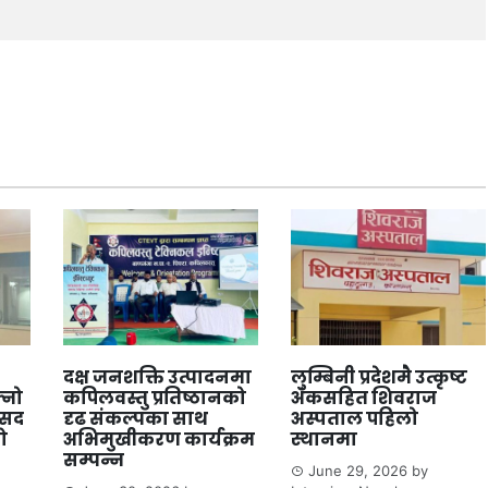
दक्ष जनशक्ति उत्पादनमा
लुम्बिनी प्रदेशमै उत्कृष्ट
्नो
कपिलवस्तु प्रतिष्ठानको
अंकसहित शिवराज
ंसद
दृढ संकल्पका साथ
अस्पताल पहिलो
ो
अभिमुखीकरण कार्यक्रम
स्थानमा
सम्पन्न
June 29, 2026
by