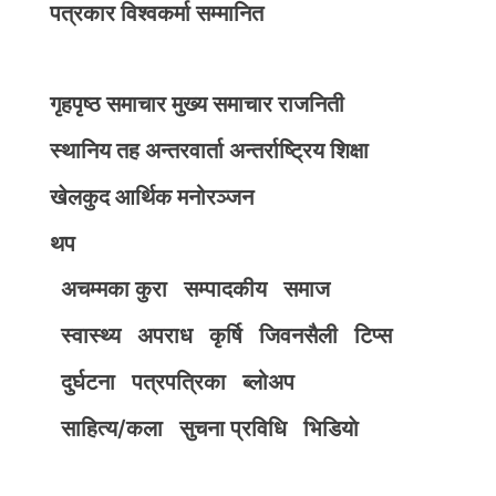
पत्रकार विश्वकर्मा सम्मानित
गृहपृष्ठ
समाचार
मुख्य समाचार
राजनिती
स्थानिय तह
अन्तरवार्ता
अन्तर्राष्ट्रिय
शिक्षा
खेलकुद
आर्थिक
मनोरञ्जन
थप
अचम्मका कुरा
सम्पादकीय
समाज
स्वास्थ्य
अपराध
कृर्षि
जिवनसैली
टिप्स
दुर्घटना
पत्रपत्रिका
ब्लोअप
साहित्य/कला
सुचना प्रविधि
भिडियाे