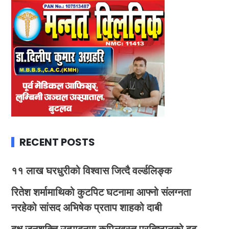
RECENT POSTS
११ लाख घरधुरीको विश्वास जित्दै वर्ल्डलिङ्क
रितेश शर्मामाथिको कुटपिट घटनामा आफ्नो संलग्नता
नरहेको सांसद अभिषेक प्रताप शाहको दाबी
दक्ष जनशक्ति उत्पादनमा कपिलवस्तु प्रतिष्ठानको दृढ