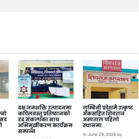
दक्ष जनशक्ति उत्पादनमा
लुम्बिनी प्रदेशमै उत्कृष्ट
्नो
कपिलवस्तु प्रतिष्ठानको
अंकसहित शिवराज
ंसद
दृढ संकल्पका साथ
अस्पताल पहिलो
ो
अभिमुखीकरण कार्यक्रम
स्थानमा
सम्पन्न
June 29, 2026
by