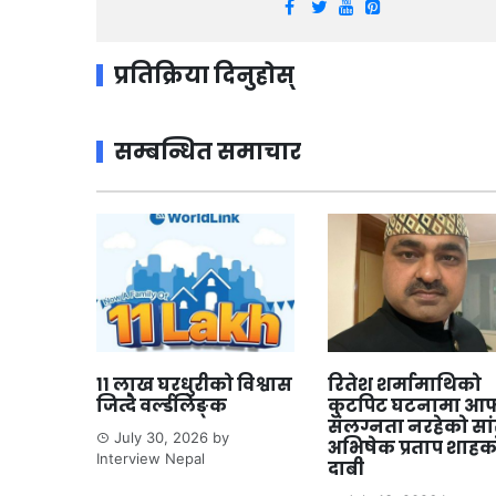
प्रतिक्रिया दिनुहोस्
सम्बन्धित समाचार
११ लाख घरधुरीको विश्वास
रितेश शर्मामाथिको
जित्दै वर्ल्डलिङ्क
कुटपिट घटनामा आफ
संलग्नता नरहेको सा
July 30, 2026
by
अभिषेक प्रताप शाहक
Interview Nepal
दाबी