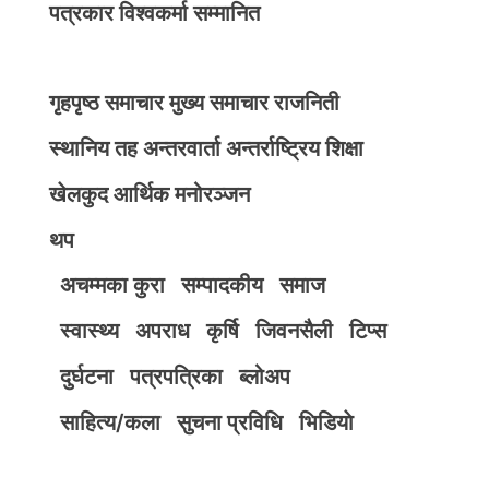
पत्रकार विश्वकर्मा सम्मानित
गृहपृष्ठ
समाचार
मुख्य समाचार
राजनिती
स्थानिय तह
अन्तरवार्ता
अन्तर्राष्ट्रिय
शिक्षा
खेलकुद
आर्थिक
मनोरञ्जन
थप
अचम्मका कुरा
सम्पादकीय
समाज
स्वास्थ्य
अपराध
कृर्षि
जिवनसैली
टिप्स
दुर्घटना
पत्रपत्रिका
ब्लोअप
साहित्य/कला
सुचना प्रविधि
भिडियाे