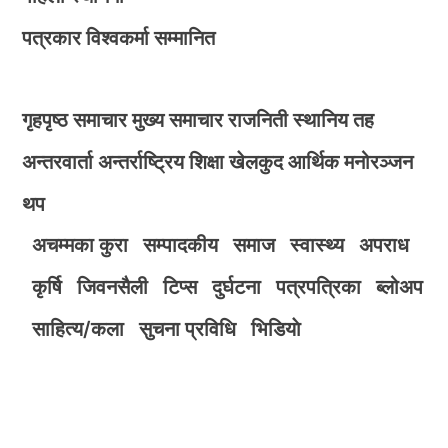
पत्रकार विश्वकर्मा सम्मानित
गृहपृष्ठ
समाचार
मुख्य समाचार
राजनिती
स्थानिय तह
अन्तरवार्ता
अन्तर्राष्ट्रिय
शिक्षा
खेलकुद
आर्थिक
मनोरञ्जन
थप
अचम्मका कुरा
सम्पादकीय
समाज
स्वास्थ्य
अपराध
कृर्षि
जिवनसैली
टिप्स
दुर्घटना
पत्रपत्रिका
ब्लोअप
साहित्य/कला
सुचना प्रविधि
भिडियाे