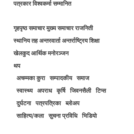
पत्रकार विश्वकर्मा सम्मानित
गृहपृष्ठ
समाचार
मुख्य समाचार
राजनिती
स्थानिय तह
अन्तरवार्ता
अन्तर्राष्ट्रिय
शिक्षा
खेलकुद
आर्थिक
मनोरञ्जन
थप
अचम्मका कुरा
सम्पादकीय
समाज
स्वास्थ्य
अपराध
कृर्षि
जिवनसैली
टिप्स
दुर्घटना
पत्रपत्रिका
ब्लोअप
साहित्य/कला
सुचना प्रविधि
भिडियाे