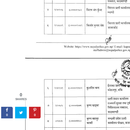
0
SHARES
0
0