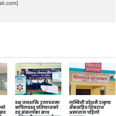
il.com
]
दक्ष जनशक्ति उत्पादनमा
लुम्बिनी प्रदेशमै उत्कृष्ट
्नो
कपिलवस्तु प्रतिष्ठानको
अंकसहित शिवराज
ंसद
दृढ संकल्पका साथ
अस्पताल पहिलो