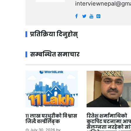
interviewnepal@gma
प्रतिक्रिया दिनुहोस्
सम्बन्धित समाचार
११ लाख घरधुरीको विश्वास
रितेश शर्मामाथिको
जित्दै वर्ल्डलिङ्क
कुटपिट घटनामा आफ
संलग्नता नरहेको सा
July 30, 2026
by