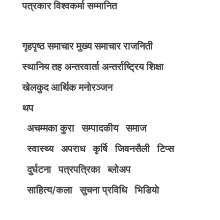
पत्रकार विश्वकर्मा सम्मानित
गृहपृष्ठ
समाचार
मुख्य समाचार
राजनिती
स्थानिय तह
अन्तरवार्ता
अन्तर्राष्ट्रिय
शिक्षा
खेलकुद
आर्थिक
मनोरञ्जन
थप
अचम्मका कुरा
सम्पादकीय
समाज
स्वास्थ्य
अपराध
कृर्षि
जिवनसैली
टिप्स
दुर्घटना
पत्रपत्रिका
ब्लोअप
साहित्य/कला
सुचना प्रविधि
भिडियाे