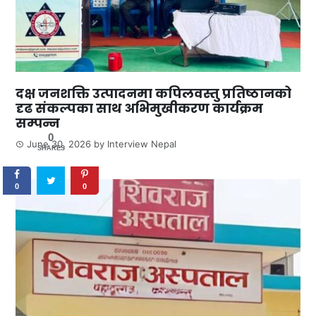
दक्ष जनशक्ति उत्पादनमा कपिलवस्तु प्रतिष्ठानको
दृढ संकल्पका साथ अभिमुखीकरण कार्यक्रम
सम्पन्न
0
June 30, 2026
by
Interview Nepal
SHARES
0
0