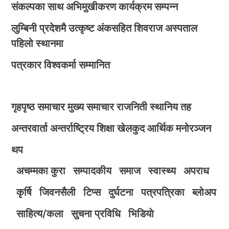
संकल्पका साथ अभिमुखीकरण कार्यक्रम सम्पन्न
लुम्बिनी प्रदेशमै उत्कृष्ट अंकसहित शिवराज अस्पताल
पहिलो स्थानमा
पत्रकार विश्वकर्मा सम्मानित
गृहपृष्ठ
समाचार
मुख्य समाचार
राजनिती
स्थानिय तह
अन्तरवार्ता
अन्तर्राष्ट्रिय
शिक्षा
खेलकुद
आर्थिक
मनोरञ्जन
थप
अचम्मका कुरा
सम्पादकीय
समाज
स्वास्थ्य
अपराध
कृर्षि
जिवनसैली
टिप्स
दुर्घटना
पत्रपत्रिका
ब्लोअप
साहित्य/कला
सुचना प्रविधि
भिडियाे