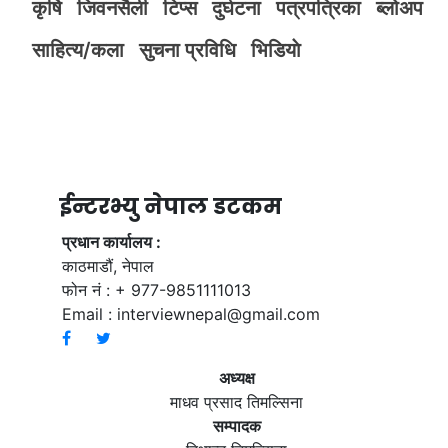
कृर्षि
जिवनसैली
टिप्स
दुर्घटना
पत्रपत्रिका
ब्लोअप
साहित्य/कला
सुचना प्रविधि
भिडियाे
ईन्टरभ्यु नेपाल डटकम
प्रधान कार्यालय :
काठमाडौं, नेपाल
फोन नं : + 977-9851111013
Email :
interviewnepal@gmail.com
अध्यक्ष
माधव प्रसाद तिमल्सिना
सम्पादक