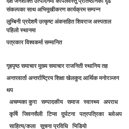
दक्ष जनशक्ति उत्पादनमा कपिलवस्तु प्रतिष्ठानको दृढ
संकल्पका साथ अभिमुखीकरण कार्यक्रम सम्पन्न
लुम्बिनी प्रदेशमै उत्कृष्ट अंकसहित शिवराज अस्पताल
पहिलो स्थानमा
पत्रकार विश्वकर्मा सम्मानित
गृहपृष्ठ
समाचार
मुख्य समाचार
राजनिती
स्थानिय तह
अन्तरवार्ता
अन्तर्राष्ट्रिय
शिक्षा
खेलकुद
आर्थिक
मनोरञ्जन
थप
अचम्मका कुरा
सम्पादकीय
समाज
स्वास्थ्य
अपराध
कृर्षि
जिवनसैली
टिप्स
दुर्घटना
पत्रपत्रिका
ब्लोअप
साहित्य/कला
सुचना प्रविधि
भिडियाे