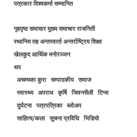
पत्रकार विश्वकर्मा सम्मानित
गृहपृष्ठ
समाचार
मुख्य समाचार
राजनिती
स्थानिय तह
अन्तरवार्ता
अन्तर्राष्ट्रिय
शिक्षा
खेलकुद
आर्थिक
मनोरञ्जन
थप
अचम्मका कुरा
सम्पादकीय
समाज
स्वास्थ्य
अपराध
कृर्षि
जिवनसैली
टिप्स
दुर्घटना
पत्रपत्रिका
ब्लोअप
साहित्य/कला
सुचना प्रविधि
भिडियाे