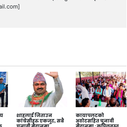
il.com
]
लय
शाहलाई जिताउन
कायापलटको
कांग्रेसीहरु एकजुट, सबै
अठोटसहित चुनावी
क
चुनावी मैदानमा
मैदानमा : कपिलवस्तु