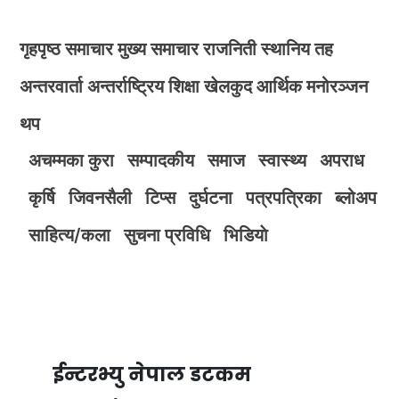
गृहपृष्ठ
समाचार
मुख्य समाचार
राजनिती
स्थानिय तह
अन्तरवार्ता
अन्तर्राष्ट्रिय
शिक्षा
खेलकुद
आर्थिक
मनोरञ्जन
थप
अचम्मका कुरा
सम्पादकीय
समाज
स्वास्थ्य
अपराध
कृर्षि
जिवनसैली
टिप्स
दुर्घटना
पत्रपत्रिका
ब्लोअप
साहित्य/कला
सुचना प्रविधि
भिडियाे
ईन्टरभ्यु नेपाल डटकम