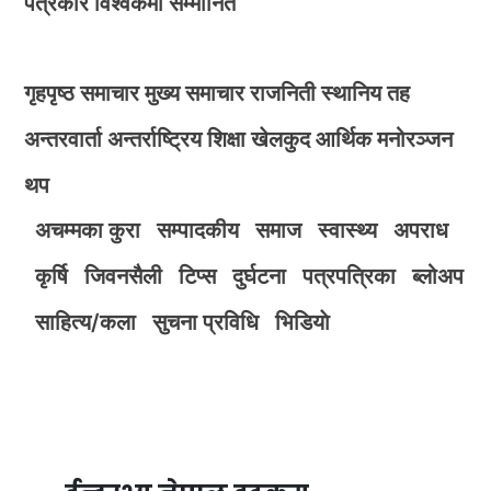
पत्रकार विश्वकर्मा सम्मानित
गृहपृष्ठ
समाचार
मुख्य समाचार
राजनिती
स्थानिय तह
अन्तरवार्ता
अन्तर्राष्ट्रिय
शिक्षा
खेलकुद
आर्थिक
मनोरञ्जन
थप
अचम्मका कुरा
सम्पादकीय
समाज
स्वास्थ्य
अपराध
कृर्षि
जिवनसैली
टिप्स
दुर्घटना
पत्रपत्रिका
ब्लोअप
साहित्य/कला
सुचना प्रविधि
भिडियाे