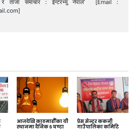
त्य र ताजा समाचार : ईन्टरभ्यु नेपाल’ [Email :
il.com
]
े
आजदेखि काठमाडौँका यी
प्रेस सेन्टर ककनी
र
स्थानमा दैनिक ६ घण्टा
गाउँपालिका कमिटि