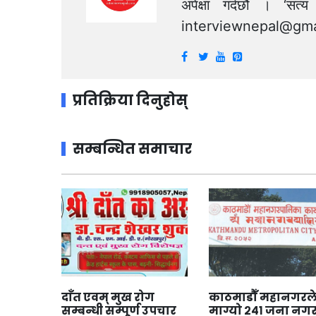
अपेक्षा गर्दछौं । ‘स
interviewnepal@gma
प्रतिक्रिया दिनुहोस्
सम्बन्धित समाचार
दाँत एवम् मुख रोग
काठमाडौँ महानगरल
सम्बन्धी सम्पूर्ण उपचार
माग्यो २४१ जना नग