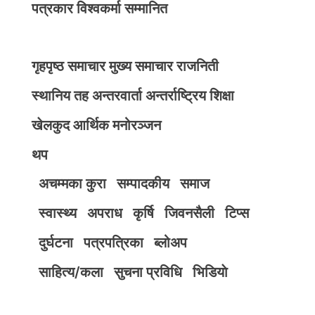
पत्रकार विश्वकर्मा सम्मानित
गृहपृष्ठ
समाचार
मुख्य समाचार
राजनिती
स्थानिय तह
अन्तरवार्ता
अन्तर्राष्ट्रिय
शिक्षा
खेलकुद
आर्थिक
मनोरञ्जन
थप
अचम्मका कुरा
सम्पादकीय
समाज
स्वास्थ्य
अपराध
कृर्षि
जिवनसैली
टिप्स
दुर्घटना
पत्रपत्रिका
ब्लोअप
साहित्य/कला
सुचना प्रविधि
भिडियाे