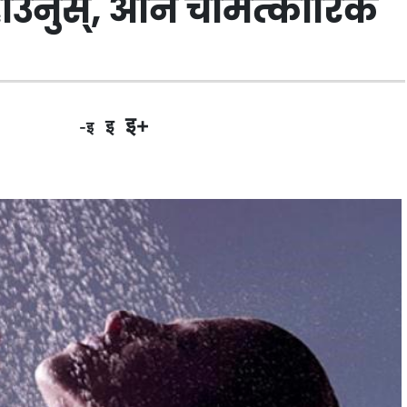
हाउनुस्, अनि चामत्कारिक
इ+
इ
-इ