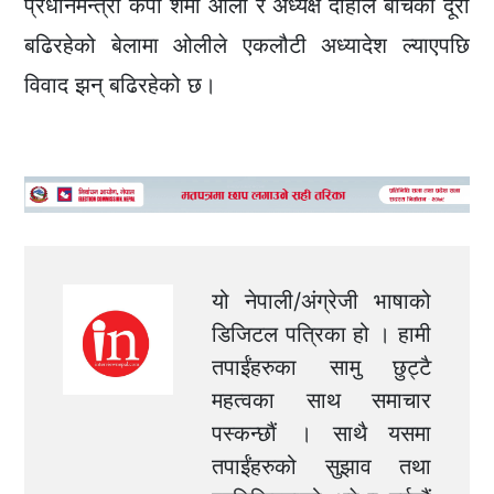
प्रधानमन्त्री केपी शर्मा ओली र अध्यक्ष दाहाल बीचको दूरी
बढिरहेको बेलामा ओलीले एकलौटी अध्यादेश ल्याएपछि
विवाद झन् बढिरहेको छ।
यो नेपाली/अंग्रेजी भाषाको
डिजिटल पत्रिका हो । हामी
तपाईंहरुका सामु छुट्टै
महत्वका साथ समाचार
पस्कन्छौं । साथै यसमा
तपाईंहरुको सुझाव तथा