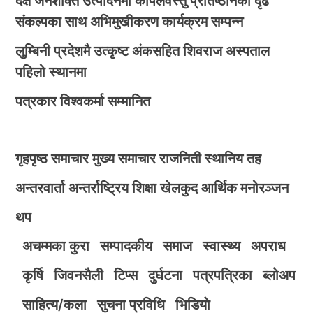
दक्ष जनशक्ति उत्पादनमा कपिलवस्तु प्रतिष्ठानको दृढ
संकल्पका साथ अभिमुखीकरण कार्यक्रम सम्पन्न
लुम्बिनी प्रदेशमै उत्कृष्ट अंकसहित शिवराज अस्पताल
पहिलो स्थानमा
पत्रकार विश्वकर्मा सम्मानित
गृहपृष्ठ
समाचार
मुख्य समाचार
राजनिती
स्थानिय तह
अन्तरवार्ता
अन्तर्राष्ट्रिय
शिक्षा
खेलकुद
आर्थिक
मनोरञ्जन
थप
अचम्मका कुरा
सम्पादकीय
समाज
स्वास्थ्य
अपराध
कृर्षि
जिवनसैली
टिप्स
दुर्घटना
पत्रपत्रिका
ब्लोअप
साहित्य/कला
सुचना प्रविधि
भिडियाे