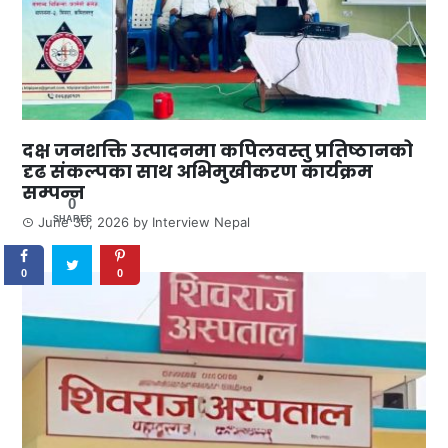
दक्ष जनशक्ति उत्पादनमा कपिलवस्तु प्रतिष्ठानको
दृढ संकल्पका साथ अभिमुखीकरण कार्यक्रम
सम्पन्न
0
SHARES
June 30, 2026
by
Interview Nepal
0
0