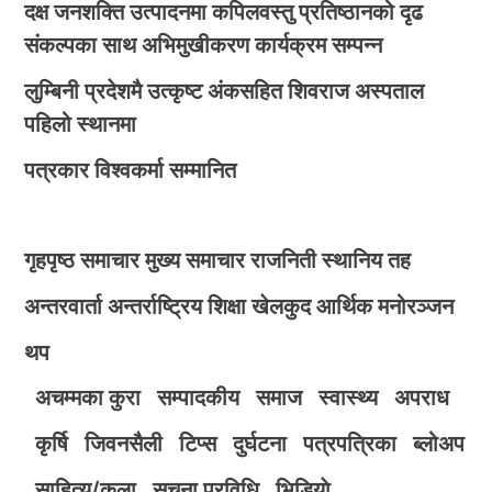
दक्ष जनशक्ति उत्पादनमा कपिलवस्तु प्रतिष्ठानको दृढ
संकल्पका साथ अभिमुखीकरण कार्यक्रम सम्पन्न
लुम्बिनी प्रदेशमै उत्कृष्ट अंकसहित शिवराज अस्पताल
पहिलो स्थानमा
पत्रकार विश्वकर्मा सम्मानित
गृहपृष्ठ
समाचार
मुख्य समाचार
राजनिती
स्थानिय तह
अन्तरवार्ता
अन्तर्राष्ट्रिय
शिक्षा
खेलकुद
आर्थिक
मनोरञ्जन
थप
अचम्मका कुरा
सम्पादकीय
समाज
स्वास्थ्य
अपराध
कृर्षि
जिवनसैली
टिप्स
दुर्घटना
पत्रपत्रिका
ब्लोअप
साहित्य/कला
सुचना प्रविधि
भिडियाे