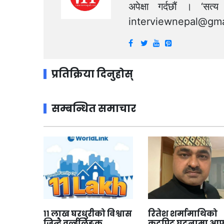
अपेक्षा गर्दछौं । ‘स
interviewnepal@gma
प्रतिक्रिया दिनुहोस्
सम्बन्धित समाचार
११ लाख घरधुरीको विश्वास
रितेश शर्मामाथिको
जित्दै वर्ल्डलिङ्क
कुटपिट घटनामा आफ