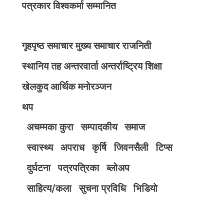
पत्रकार विश्वकर्मा सम्मानित
गृहपृष्ठ
समाचार
मुख्य समाचार
राजनिती
स्थानिय तह
अन्तरवार्ता
अन्तर्राष्ट्रिय
शिक्षा
खेलकुद
आर्थिक
मनोरञ्जन
थप
अचम्मका कुरा
सम्पादकीय
समाज
स्वास्थ्य
अपराध
कृर्षि
जिवनसैली
टिप्स
दुर्घटना
पत्रपत्रिका
ब्लोअप
साहित्य/कला
सुचना प्रविधि
भिडियाे