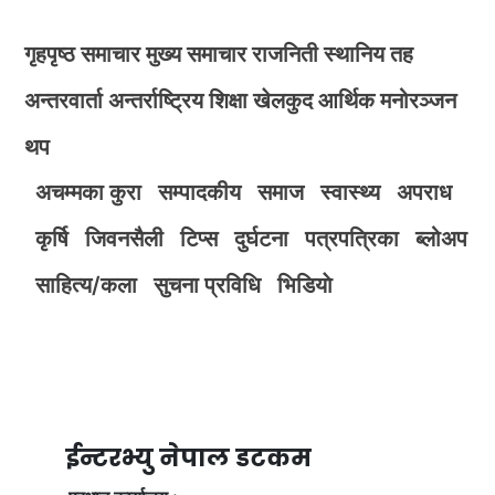
गृहपृष्ठ
समाचार
मुख्य समाचार
राजनिती
स्थानिय तह
अन्तरवार्ता
अन्तर्राष्ट्रिय
शिक्षा
खेलकुद
आर्थिक
मनोरञ्जन
थप
अचम्मका कुरा
सम्पादकीय
समाज
स्वास्थ्य
अपराध
कृर्षि
जिवनसैली
टिप्स
दुर्घटना
पत्रपत्रिका
ब्लोअप
साहित्य/कला
सुचना प्रविधि
भिडियाे
ईन्टरभ्यु नेपाल डटकम