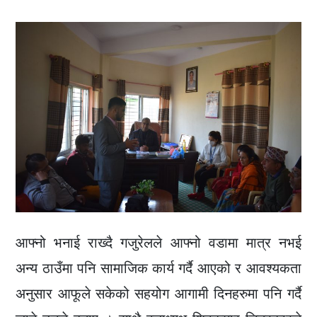
आफ्नो भनाई राख्दै गजुरेलले आफ्नो वडामा मात्र नभई
अन्य ठाउँमा पनि सामाजिक कार्य गर्दै आएको र आवश्यकता
अनुसार आफूले सकेको सहयोग आगामी दिनहरुमा पनि गर्दै