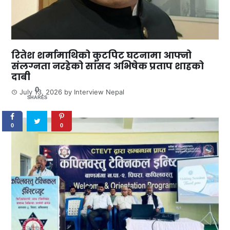
रितेश शर्मामाथिको कुटपिट घटनामा आफ्नो
संलग्नता नरहेको सांसद अभिषेक प्रताप शाहको
दाबी
0
July 13, 2026
by
Interview Nepal
SHARES
0
0