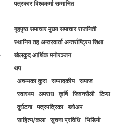
पत्रकार विश्वकर्मा सम्मानित
गृहपृष्ठ
समाचार
मुख्य समाचार
राजनिती
स्थानिय तह
अन्तरवार्ता
अन्तर्राष्ट्रिय
शिक्षा
खेलकुद
आर्थिक
मनोरञ्जन
थप
अचम्मका कुरा
सम्पादकीय
समाज
स्वास्थ्य
अपराध
कृर्षि
जिवनसैली
टिप्स
दुर्घटना
पत्रपत्रिका
ब्लोअप
साहित्य/कला
सुचना प्रविधि
भिडियाे