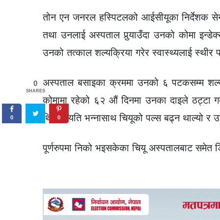
तोन एन जनरल हस्पिटलको आईसीयूका निर्देशक सेय
तथा उनलाई अस्पताल पुर्‍याउँदा उनको कोमा इन्डेक
उनको तत्काल शल्यक्रिया गरेर स्वास्थ्यलाई स्थीर
अस्पताल बसाइका क्रममा उनको ६ पटकसम्म शल्य
0
SHARES
कोमामा रहेको ६२ औं दिनमा उनका दाइले ठट्टा गर्द
थिए । यति भन्नासाथ चियूको पल्स बढ्न थाल्यो र
0
0
पूर्णरुपमा निको भइसकेका चियू अस्पतालबाट समेत ड