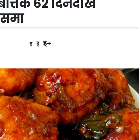
ित्तिकै ६२ दिनदेखि
होसमा
इ+
इ
-इ