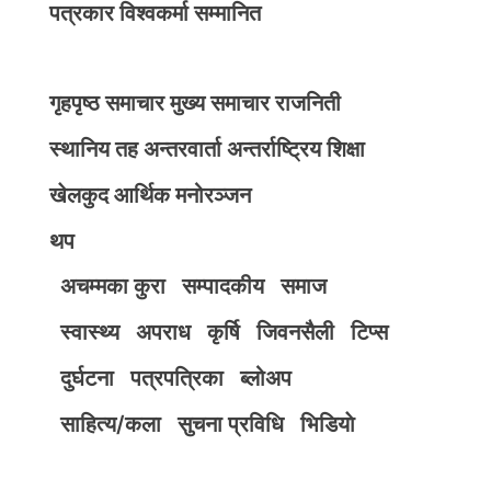
पत्रकार विश्वकर्मा सम्मानित
गृहपृष्ठ
समाचार
मुख्य समाचार
राजनिती
स्थानिय तह
अन्तरवार्ता
अन्तर्राष्ट्रिय
शिक्षा
खेलकुद
आर्थिक
मनोरञ्जन
थप
अचम्मका कुरा
सम्पादकीय
समाज
स्वास्थ्य
अपराध
कृर्षि
जिवनसैली
टिप्स
दुर्घटना
पत्रपत्रिका
ब्लोअप
साहित्य/कला
सुचना प्रविधि
भिडियाे