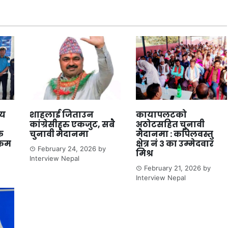
लय
शाहलाई जिताउन
कायापलटको
कांग्रेसीहरु एकजुट, सबै
अठोटसहित चुनावी
क
चुनावी मैदानमा
मैदानमा : कपिलवस्तु
्रम
क्षेत्र नं ३ का उम्मेदवार
February 24, 2026
by
मिश्र
Interview Nepal
February 21, 2026
by
Interview Nepal