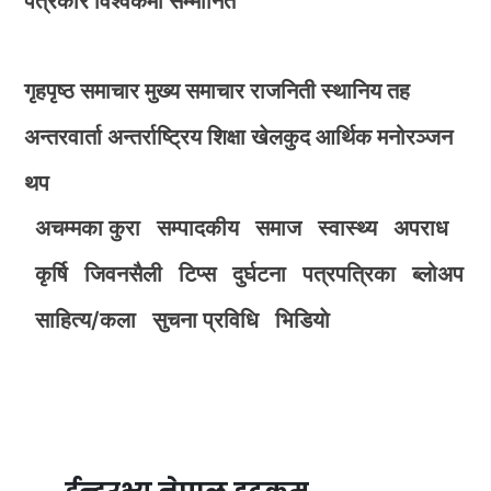
पत्रकार विश्वकर्मा सम्मानित
गृहपृष्ठ
समाचार
मुख्य समाचार
राजनिती
स्थानिय तह
अन्तरवार्ता
अन्तर्राष्ट्रिय
शिक्षा
खेलकुद
आर्थिक
मनोरञ्जन
थप
अचम्मका कुरा
सम्पादकीय
समाज
स्वास्थ्य
अपराध
कृर्षि
जिवनसैली
टिप्स
दुर्घटना
पत्रपत्रिका
ब्लोअप
साहित्य/कला
सुचना प्रविधि
भिडियाे