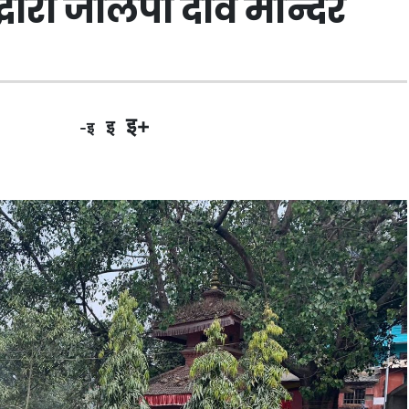
्धारा जालपा देवि मन्दिर
इ+
इ
-इ