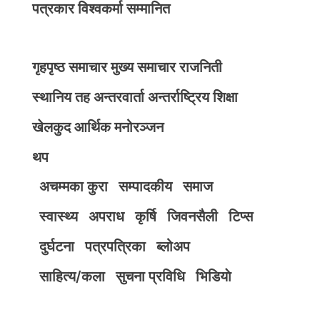
पत्रकार विश्वकर्मा सम्मानित
गृहपृष्ठ
समाचार
मुख्य समाचार
राजनिती
स्थानिय तह
अन्तरवार्ता
अन्तर्राष्ट्रिय
शिक्षा
खेलकुद
आर्थिक
मनोरञ्जन
थप
अचम्मका कुरा
सम्पादकीय
समाज
स्वास्थ्य
अपराध
कृर्षि
जिवनसैली
टिप्स
दुर्घटना
पत्रपत्रिका
ब्लोअप
साहित्य/कला
सुचना प्रविधि
भिडियाे