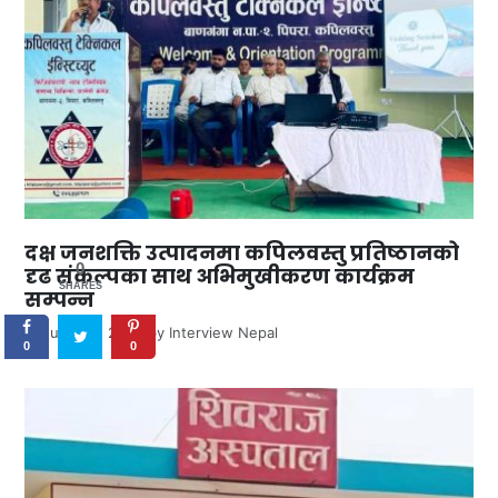
दक्ष जनशक्ति उत्पादनमा कपिलवस्तु प्रतिष्ठानको
0
दृढ संकल्पका साथ अभिमुखीकरण कार्यक्रम
SHARES
सम्पन्न
June 30, 2026
by
Interview Nepal
0
0