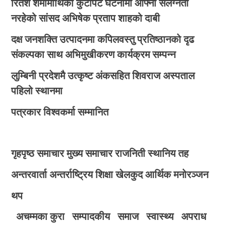
रितेश शर्मामाथिको कुटपिट घटनामा आफ्नो संलग्नता
नरहेको सांसद अभिषेक प्रताप शाहको दाबी
दक्ष जनशक्ति उत्पादनमा कपिलवस्तु प्रतिष्ठानको दृढ
संकल्पका साथ अभिमुखीकरण कार्यक्रम सम्पन्न
लुम्बिनी प्रदेशमै उत्कृष्ट अंकसहित शिवराज अस्पताल
पहिलो स्थानमा
पत्रकार विश्वकर्मा सम्मानित
गृहपृष्ठ
समाचार
मुख्य समाचार
राजनिती
स्थानिय तह
अन्तरवार्ता
अन्तर्राष्ट्रिय
शिक्षा
खेलकुद
आर्थिक
मनोरञ्जन
थप
अचम्मका कुरा
सम्पादकीय
समाज
स्वास्थ्य
अपराध