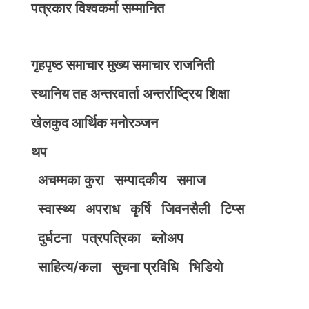
पत्रकार विश्वकर्मा सम्मानित
गृहपृष्ठ
समाचार
मुख्य समाचार
राजनिती
स्थानिय तह
अन्तरवार्ता
अन्तर्राष्ट्रिय
शिक्षा
खेलकुद
आर्थिक
मनोरञ्जन
थप
अचम्मका कुरा
सम्पादकीय
समाज
स्वास्थ्य
अपराध
कृर्षि
जिवनसैली
टिप्स
दुर्घटना
पत्रपत्रिका
ब्लोअप
साहित्य/कला
सुचना प्रविधि
भिडियाे