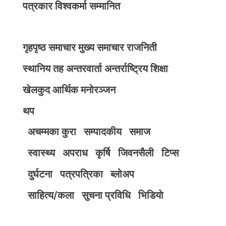
पत्रकार विश्वकर्मा सम्मानित
गृहपृष्ठ
समाचार
मुख्य समाचार
राजनिती
स्थानिय तह
अन्तरवार्ता
अन्तर्राष्ट्रिय
शिक्षा
खेलकुद
आर्थिक
मनोरञ्जन
थप
अचम्मका कुरा
सम्पादकीय
समाज
स्वास्थ्य
अपराध
कृर्षि
जिवनसैली
टिप्स
दुर्घटना
पत्रपत्रिका
ब्लोअप
साहित्य/कला
सुचना प्रविधि
भिडियाे