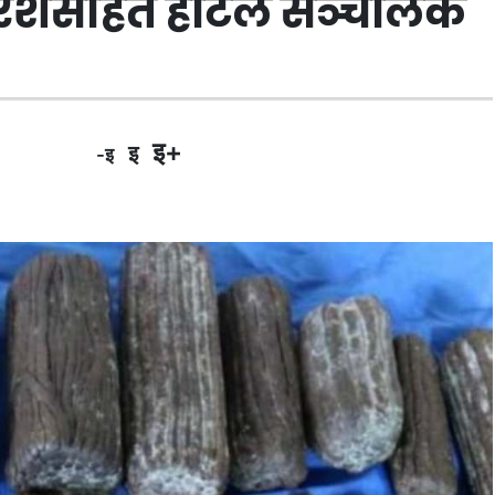
रेशसहित होटल सञ्चालक
इ+
इ
-इ