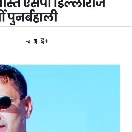
खास्त एसपी डिल्लीराज
ो पुनर्बहाली
इ+
इ
-इ