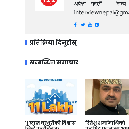
अपेक्षा गर्दछौं । ‘स
interviewnepal@gma
प्रतिक्रिया दिनुहोस्
सम्बन्धित समाचार
११ लाख घरधुरीको विश्वास
रितेश शर्मामाथिको
जित्दै वर्ल्डलिङ्क
कुटपिट घटनामा आफ