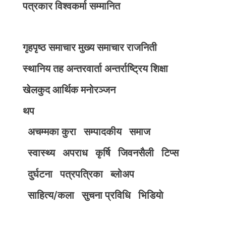
पत्रकार विश्वकर्मा सम्मानित
गृहपृष्ठ
समाचार
मुख्य समाचार
राजनिती
स्थानिय तह
अन्तरवार्ता
अन्तर्राष्ट्रिय
शिक्षा
खेलकुद
आर्थिक
मनोरञ्जन
थप
अचम्मका कुरा
सम्पादकीय
समाज
स्वास्थ्य
अपराध
कृर्षि
जिवनसैली
टिप्स
दुर्घटना
पत्रपत्रिका
ब्लोअप
साहित्य/कला
सुचना प्रविधि
भिडियाे