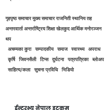
गृहपृष्ठ
समाचार
मुख्य समाचार
राजनिती
स्थानिय तह
अन्तरवार्ता
अन्तर्राष्ट्रिय
शिक्षा
खेलकुद
आर्थिक
मनोरञ्जन
थप
अचम्मका कुरा
सम्पादकीय
समाज
स्वास्थ्य
अपराध
कृर्षि
जिवनसैली
टिप्स
दुर्घटना
पत्रपत्रिका
ब्लोअप
साहित्य/कला
सुचना प्रविधि
भिडियाे
ईन्टरभ्यु नेपाल डटकम