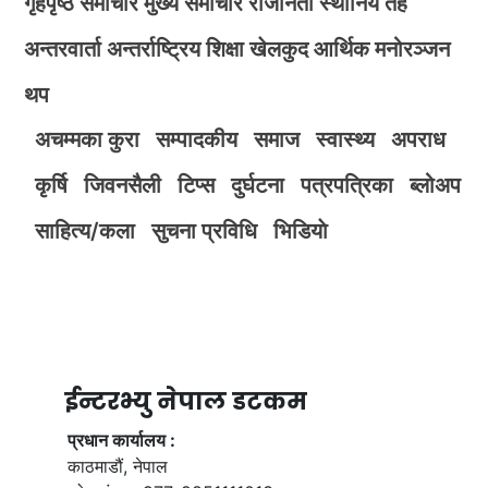
गृहपृष्ठ
समाचार
मुख्य समाचार
राजनिती
स्थानिय तह
अन्तरवार्ता
अन्तर्राष्ट्रिय
शिक्षा
खेलकुद
आर्थिक
मनोरञ्जन
थप
अचम्मका कुरा
सम्पादकीय
समाज
स्वास्थ्य
अपराध
कृर्षि
जिवनसैली
टिप्स
दुर्घटना
पत्रपत्रिका
ब्लोअप
साहित्य/कला
सुचना प्रविधि
भिडियाे
ईन्टरभ्यु नेपाल डटकम
प्रधान कार्यालय :
काठमाडौं, नेपाल