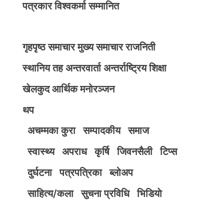
पत्रकार विश्वकर्मा सम्मानित
गृहपृष्ठ
समाचार
मुख्य समाचार
राजनिती
स्थानिय तह
अन्तरवार्ता
अन्तर्राष्ट्रिय
शिक्षा
खेलकुद
आर्थिक
मनोरञ्जन
थप
अचम्मका कुरा
सम्पादकीय
समाज
स्वास्थ्य
अपराध
कृर्षि
जिवनसैली
टिप्स
दुर्घटना
पत्रपत्रिका
ब्लोअप
साहित्य/कला
सुचना प्रविधि
भिडियाे