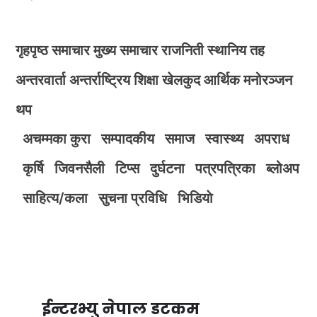
गृहपृष्ठ
समाचार
मुख्य समाचार
राजनिती
स्थानिय तह
अन्तरवार्ता
अन्तर्राष्ट्रिय
शिक्षा
खेलकुद
आर्थिक
मनोरञ्जन
थप
अचम्मका कुरा
सम्पादकीय
समाज
स्वास्थ्य
अपराध
कृर्षि
जिवनसैली
टिप्स
दुर्घटना
पत्रपत्रिका
ब्लोअप
साहित्य/कला
सुचना प्रविधि
भिडियाे
ईन्टरभ्यु नेपाल डटकम