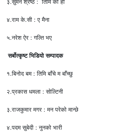
३.सुमन श्रेष्ठ : तिमि को हौ
४.राम के.सी : ए मैना
५.नरेश ऐर : गल्ति भए
सर्बोत्कृष्ट
भिडियो
सम्पादक
१.बिनोद बम : तिमि बाँचे म बाँच्छु
२.प्रकास धमला : सोल्टिनी
३.राजकुमार मगर : मन परेको मान्छे
४.पदम सुबेदी : नुनको भारी