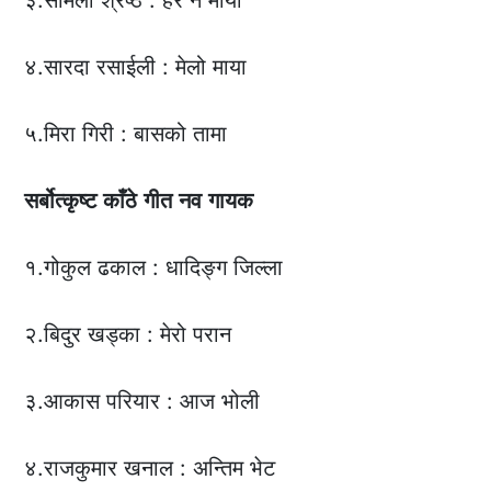
३.सर्मिला श्रेष्ठ : हेर न माया
४.सारदा रसाईली : मेलो माया
५.मिरा गिरी : बासको तामा
सर्बोत्कृष्ट
काँठे
गीत
नव
गायक
१.गोकुल ढकाल : धादिङ्ग जिल्ला
२.बिदुर खड्का : मेरो परान
३.आकास परियार : आज भोली
४.राजकुमार खनाल : अन्तिम भेट