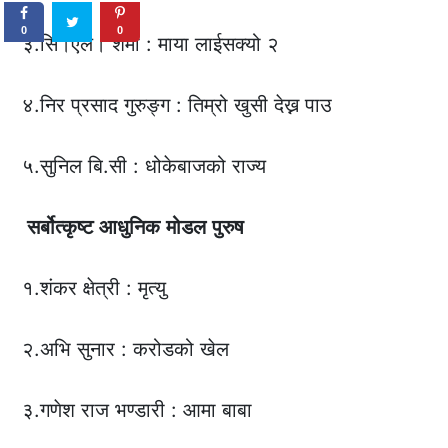
0
0
३.सि।एल। शर्मा : माया लाईसक्यो २
४.निर प्रसाद गुरुङ्ग : तिम्रो खुसी देख्न पाउ
५.सुनिल बि.सी : धोकेबाजको राज्य
सर्बोत्कृष्ट
आधुनिक
मोडल
पुरुष
१.शंकर क्षेत्री : मृत्यु
२.अभि सुनार : करोडको खेल
३.गणेश राज भण्डारी : आमा बाबा