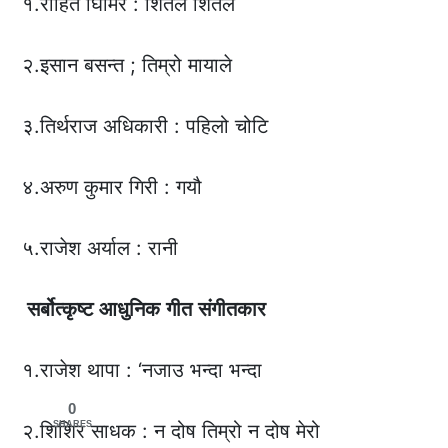
१.रोहित घिमिरे : शितल शितल
२.इसान बसन्त ; तिम्रो मायाले
३.तिर्थराज अधिकारी : पहिलो चोटि
४.अरुण कुमार गिरी : गयौ
५.राजेश अर्याल : रानी
सर्बोत्कृष्ट
आधुनिक
गीत
संगीतकार
१.राजेश थापा : ‘नजाउ भन्दा भन्दा
0
SHARES
२.शिशिर साधक : न दोष तिम्रो न दोष मेरो