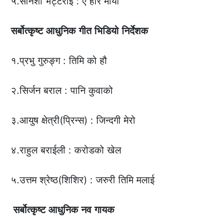
५.सनिशा भट्टराई : ए होर माया
सर्बोत्कृष्ट
आधुनिक
गीत
भिडियो
निर्देशक
१.प्रभु गुरुङ्ग : तिमि को हौ
२.सिर्जन बराल : पानि कुवाको
३.आयुष क्षेत्री(प्रिन्स) : जिन्दगी मेरो
४.राहुल बराईली : करोडको खेल
५.उत्तम श्रेष्ठ(शिशिर) : जरुरी तिमि मलाई
सर्बोत्कृष्ट
आधुनिक
नव
गायक