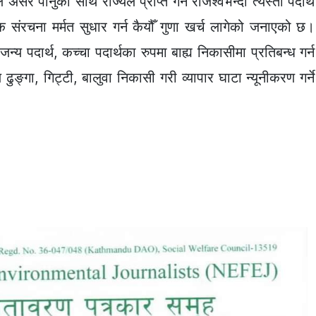
ार्नुका साथै राज्यले प्राप्त गर्ने राजश्वभन्दा त्यस्ता पदार्थ
िक संरचना मर्मत सुधार गर्न कैयौँ गुणा खर्च लागेको जनाएको छ।
य पदार्थ, कच्चा पदार्थका रुपमा बाह्य निकासीमा प्रतिबन्ध गर्न
ङ्गा, गिट्टी, बालुवा निकासी गरी व्यापार घाटा न्यूनीकरण गर्ने