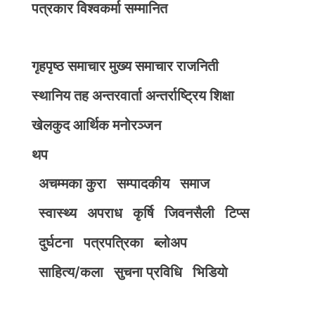
पत्रकार विश्वकर्मा सम्मानित
गृहपृष्ठ
समाचार
मुख्य समाचार
राजनिती
स्थानिय तह
अन्तरवार्ता
अन्तर्राष्ट्रिय
शिक्षा
खेलकुद
आर्थिक
मनोरञ्जन
थप
अचम्मका कुरा
सम्पादकीय
समाज
स्वास्थ्य
अपराध
कृर्षि
जिवनसैली
टिप्स
दुर्घटना
पत्रपत्रिका
ब्लोअप
साहित्य/कला
सुचना प्रविधि
भिडियाे