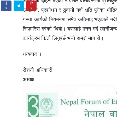
अत्यधिक दोहन भएको र यसले वातावरणमा प्रतिकुल असर प
0
0
उत्खनन, प्रशोधन र ढुवानी गर्दा क्षति पुगेका भौत
यस्ता कार्यको नियमनमा समेत कठिनाइ भएकाले नदीजन्
सिफारिस गरेको थियो। यसलाई मनन गर्दै खानीजन्य ढु
कार्यक्रम फिर्ता लिनुपर्छ भन्ने हाम्रो माग हो।
धन्यवाद ।
रोशनी अधिकारी
अध्यक्ष