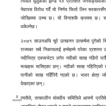
त्यसैले मुलुकको झण्डै ५० प्रतिशत जनसङ्ख्याको
नेवापस विरोध गर्दै यो निर्णय फिर्ता लिन सरकारसँग म
जोखिममा उच्च छ। यो विनाशकै क्रममा छ। सर
धकेल्नेछ।
२०७१ साउनअघि चुरे उत्खनन उत्कर्षमा पुगेको थिय
राज्यका सबै निकायलाई हम्मेहम्मे परेका प्रशस्त उ
नदीभित्र एक्जाभेटर लगेर नदीको सतह गहिरो पार
रूखहरू मासिएका छन्। नदीको सतह गहिरिएको
पानीको सतह गहिँरिदै गएको छ। भावर क्षेत्र
देखाएका छन्।
0
त्यसैले, तत्कालीन संसदीय समितिले आफ्नो प्रतिवे
SHARES