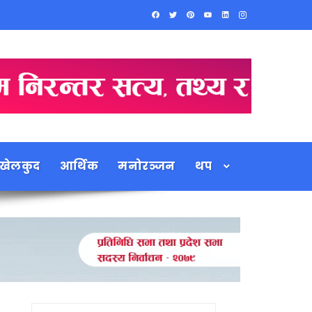
खेलकुद
आर्थिक
मनोरञ्जन
थप
Search