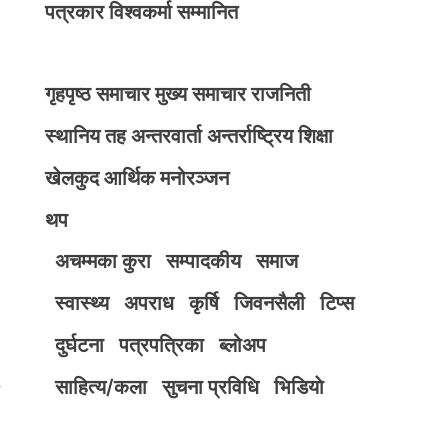
पत्रकार विश्वकर्मा सम्मानित
गृहपृष्ठ
समाचार
मुख्य समाचार
राजनिती
स्थानिय तह
अन्तरवार्ता
अन्तर्राष्ट्रिय
शिक्षा
खेलकुद
आर्थिक
मनोरञ्जन
थप
अचम्मका कुरा
सम्पादकीय
समाज
स्वास्थ्य
अपराध
कृर्षि
जिवनसैली
टिप्स
दुर्घटना
पत्रपत्रिका
ब्लोअप
साहित्य/कला
सुचना प्रविधि
भिडियाे