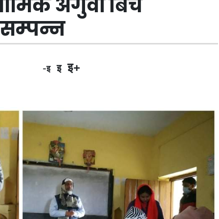
 धार्मिक अगुवा बिच
 सम्पन्न
इ+
इ
-इ