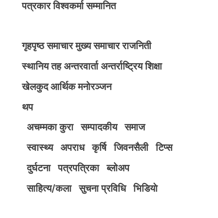
पत्रकार विश्वकर्मा सम्मानित
गृहपृष्ठ
समाचार
मुख्य समाचार
राजनिती
स्थानिय तह
अन्तरवार्ता
अन्तर्राष्ट्रिय
शिक्षा
खेलकुद
आर्थिक
मनोरञ्जन
थप
अचम्मका कुरा
सम्पादकीय
समाज
स्वास्थ्य
अपराध
कृर्षि
जिवनसैली
टिप्स
दुर्घटना
पत्रपत्रिका
ब्लोअप
साहित्य/कला
सुचना प्रविधि
भिडियाे