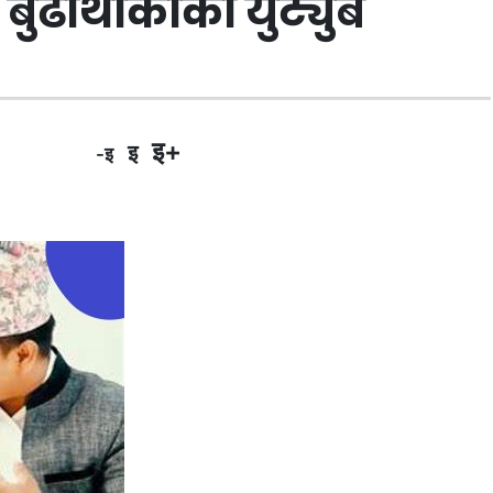
बुढाथोकीको युट्युब
इ+
इ
-इ