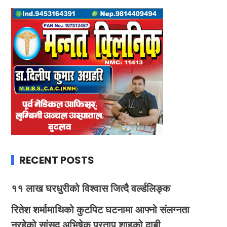
RECENT POSTS
११ लाख घरधुरीको विश्वास जित्दै वर्ल्डलिङ्क
रितेश शर्मामाथिको कुटपिट घटनामा आफ्नो संलग्नता
नरहेको सांसद अभिषेक प्रताप शाहको दाबी