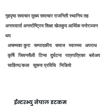
गृहपृष्ठ
समाचार
मुख्य समाचार
राजनिती
स्थानिय तह
अन्तरवार्ता
अन्तर्राष्ट्रिय
शिक्षा
खेलकुद
आर्थिक
मनोरञ्जन
थप
अचम्मका कुरा
सम्पादकीय
समाज
स्वास्थ्य
अपराध
कृर्षि
जिवनसैली
टिप्स
दुर्घटना
पत्रपत्रिका
ब्लोअप
साहित्य/कला
सुचना प्रविधि
भिडियाे
ईन्टरभ्यु नेपाल डटकम