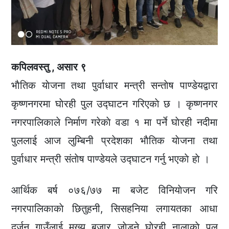
कपिलवस्तु , असार ९
भाैतिक याेजना तथा पुर्वाधार मन्त्री सन्ताेष पाण्डेयद्वारा
कृष्णनगरमा घाेरही पुल उद्घाटन गरिएकाे छ । कृष्णनगर
नगरपालिकाले निर्माण गरेकाे वडा १ मा पर्ने घाेरही नदीमा
पुललाई आज लुम्बिनी प्रदेशका भाैतिक याेजना तथा
पुर्वाधार मन्त्री संताेष पाण्डेयले उद्घाटन गर्नु भएकाे हाे ।
आर्थिक बर्ष ०७६/७७ मा बजेट विनियाेजन गरि
नगरपालिकाकाे छितुहनी, सिसहनिया लगायतका आधा
दर्जन गाउँलाई मुख्य बजार जाेड्ने घाेरही नालाकाे पुल