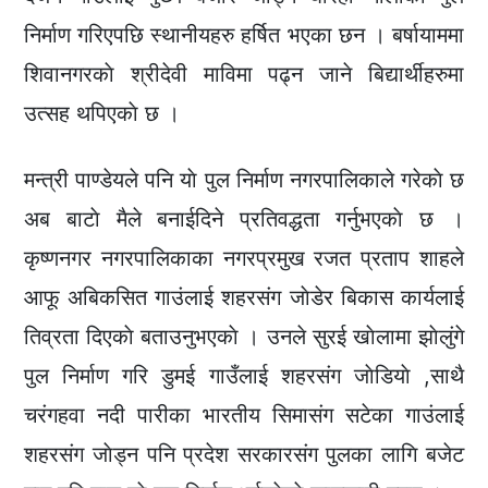
निर्माण गरिएपछि स्थानीयहरु हर्षित भएका छन । बर्षायाममा
शिवानगरकाे श्रीदेवी माविमा पढ्न जाने बिद्यार्थीहरुमा
उत्सह थपिएकाे छ ।
मन्त्री पाण्डेयले पनि याे पुल निर्माण नगरपालिकाले गरेकाे छ
अब बाटाे मैले बनाईदिने प्रतिवद्धता गर्नुभएकाे छ ।
कृष्णनगर नगरपालिकाका नगरप्रमुख रजत प्रताप शाहले
आफू अबिकसित गाउंलाई शहरसंग जाेडेर बिकास कार्यलाई
तिव्रता दिएकाे बताउनुभएकाे । उनले सुरई खाेलामा झाेलुंगे
पुल निर्माण गरि डुमई गाउँलाई शहरसंग जाेडियाे ,साथै
चरंगहवा नदी पारीका भारतीय सिमासंग सटेका गाउंलाई
शहरसंग जाेड्न पनि प्रदेश सरकारसंग पुलका लागि बजेट