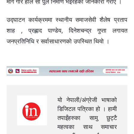
माग गरि हाल साे पुल निर्माण भईरहेकाे जानकारी गराए ।
उद्घाटन कार्यक्रममा स्थानीय समाजसेवी शैलेष प्रताप
शाह , प्रह्लाद पाण्डेय, दिनेशचन्द्र गुप्ता लगायत
जनप्रतिनिधि र सर्वासाधारणकाे उपस्थित थियाे ।
यो नेपाली/अंग्रेजी भाषाको
डिजिटल पत्रिका हो । हामी
तपाईंहरुका सामु छुट्टै
महत्वका साथ समाचार