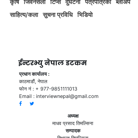
कृर्षि
जिवनसैली
टिप्स
दुर्घटना
पत्रपत्रिका
ब्लोअप
साहित्य/कला
सुचना प्रविधि
भिडियाे
ईन्टरभ्यु नेपाल डटकम
प्रधान कार्यालय :
काठमाडौं, नेपाल
फोन नं : + 977-9851111013
Email :
interviewnepal@gmail.com
अध्यक्ष
माधव प्रसाद तिमल्सिना
सम्पादक