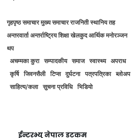
गृहपृष्ठ
समाचार
मुख्य समाचार
राजनिती
स्थानिय तह
अन्तरवार्ता
अन्तर्राष्ट्रिय
शिक्षा
खेलकुद
आर्थिक
मनोरञ्जन
थप
अचम्मका कुरा
सम्पादकीय
समाज
स्वास्थ्य
अपराध
कृर्षि
जिवनसैली
टिप्स
दुर्घटना
पत्रपत्रिका
ब्लोअप
साहित्य/कला
सुचना प्रविधि
भिडियाे
ईन्टरभ्यु नेपाल डटकम