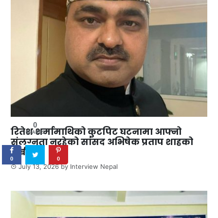
0
रितेश शर्मामाथिको कुटपिट घटनामा आफ्नो
SHARES
संलग्नता नरहेको सांसद अभिषेक प्रताप शाहको
दाबी
0
0
July 13, 2026
by
Interview Nepal