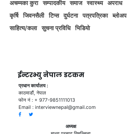
अचम्मका कुरा
सम्पादकीय
समाज
स्वास्थ्य
अपराध
कृर्षि
जिवनसैली
टिप्स
दुर्घटना
पत्रपत्रिका
ब्लोअप
साहित्य/कला
सुचना प्रविधि
भिडियाे
ईन्टरभ्यु नेपाल डटकम
प्रधान कार्यालय :
काठमाडौं, नेपाल
फोन नं : + 977-9851111013
Email :
interviewnepal@gmail.com
अध्यक्ष
माधव प्रसाद तिमल्सिना